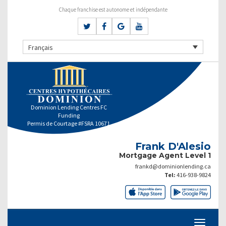
Chaque franchise est autonome et indépendante
Français
Dominion Lending Centres FC
Funding
Permis de Courtage #FSRA 10671
Frank D'Alesio
Mortgage Agent Level 1
frankd@dominionlending.ca
Tel:
416-938-9824