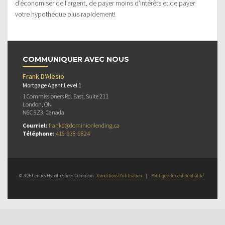
d’économiser de l’argent, de payer moins d’intérêts et de payer
votre hypothèque plus rapidement!
COMMUNIQUER AVEC NOUS
Frank D'Alesio
Mortgage Agent Level 1
1 Commissioners Rd. East, Suite 211
London, ON
N6C 5Z3, Canada
Courriel:
frankd@dominionlending.ca
Téléphone:
416-938-9824
© 2026 Centres Hypothécaires Dominion
Conditions d’utilisation
|
Politique de confidentialité