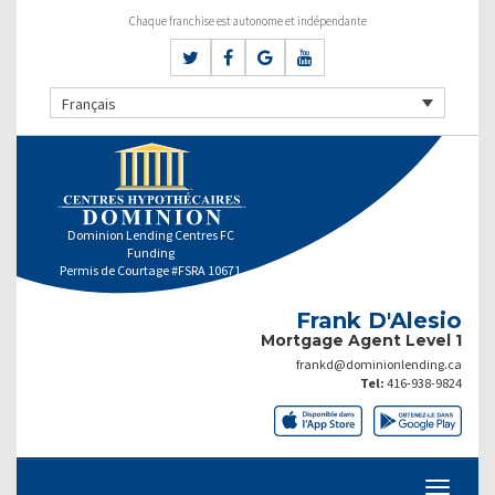
Chaque franchise est autonome et indépendante
Français
Dominion Lending Centres FC
Funding
Permis de Courtage #FSRA 10671
Frank D'Alesio
Mortgage Agent Level 1
frankd@dominionlending.ca
Tel:
416-938-9824